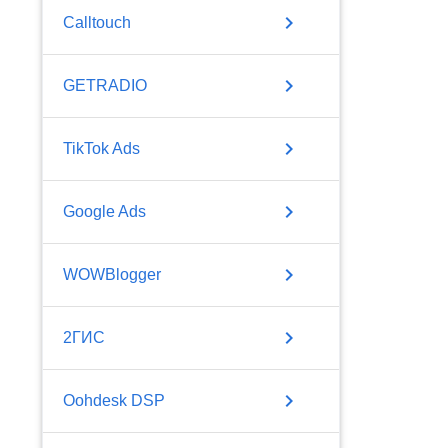
chevron_right
Calltouch
chevron_right
GETRADIO
chevron_right
TikTok Ads
chevron_right
Google Ads
chevron_right
WOWBlogger
chevron_right
2ГИС
chevron_right
Oohdesk DSP