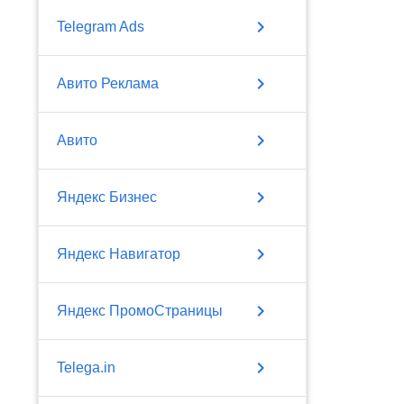
chevron_right
Telegram Ads
chevron_right
Авито Реклама
chevron_right
Авито
chevron_right
Яндекс Бизнес
chevron_right
Яндекс Навигатор
chevron_right
Яндекс ПромоСтраницы
chevron_right
Telega.in