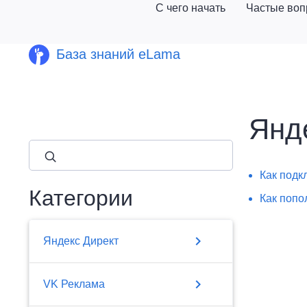
С чего начать
Частые во
База знаний eLama
Янд
close
Как подк
Категории
Как попо
chevron_right
Яндекс Директ
chevron_right
VK Реклама