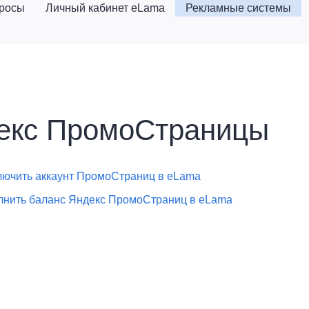
просы
Личный кабинет eLama
Рекламные системы
екс ПромоСтраницы
лючить аккаунт ПромоСтраниц в eLama
лнить баланс Яндекс ПромоСтраниц в eLama